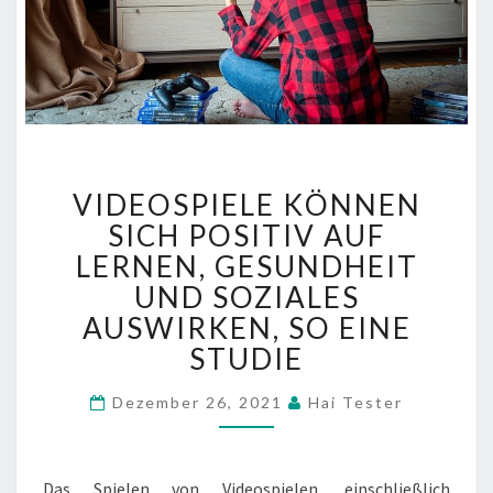
VIDEOSPIELE
VIDEOSPIELE KÖNNEN
KÖNNEN
SICH
SICH POSITIV AUF
POSITIV
LERNEN, GESUNDHEIT
AUF
UND SOZIALES
LERNEN,
AUSWIRKEN, SO EINE
GESUNDHEIT
UND
STUDIE
SOZIALES
AUSWIRKEN,
Dezember 26, 2021
Hai Tester
SO
EINE
STUDIE
Das Spielen von Videospielen, einschließlich